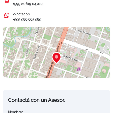
+595 21 619 04700
Whatsapp
+595 986 663 989
Contactá con un Asesor.
Pigeon
|
©
OpenStreetMap
contributors
Nombre*