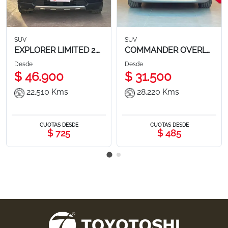
0
0
0
SUV
SUV
EXPLORER LIMITED 2.3L 4X4
COMMANDER OVERLAND
Desde
Desde
$
46.900
$
31.500
22.510
Kms
28.220
Kms
CUOTAS DESDE
CUOTAS DESDE
$
725
$
485